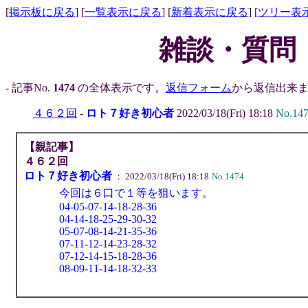
[
掲示板に戻る
] [
一覧表示に戻る
] [
新着表示に戻る
] [
ツリー表
雑談・質問
- 記事No.
1474
の全体表示です。
返信フォーム
から返信出来ま
４６２回
-
ロト７好き初心者
2022/03/18(Fri) 18:18
No.14
【親記事】
４６２回
ロト７好き初心者
： 2022/03/18(Fri) 18:18
No.1474
今回は６口で１等を狙います。
04-05-07-14-18-28-36
04-14-18-25-29-30-32
05-07-08-14-21-35-36
07-11-12-14-23-28-32
07-12-14-15-18-28-36
08-09-11-14-18-32-33