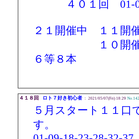
４０１回 01-09-17
２１開催中 １１開
１０開催 ４
６等８本
当選合
４１８回
ロト７好き初心者
： 2021/05/07(Fri) 18:29
No.14
５月スタート１１口
す。
01-09-18-23-28-32-37