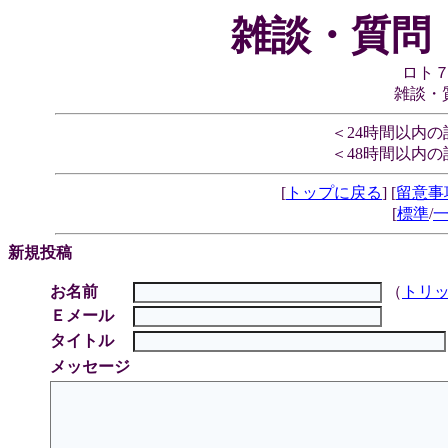
雑談・質問
ロト
雑談・
＜24時間以内
＜48時間以内
[
トップに戻る
] [
留意事
[
標準
/
新規投稿
お名前
（
トリ
Ｅメール
タイトル
メッセージ