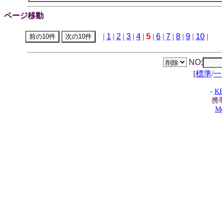
ページ移動
|
1
|
2
|
3
|
4
|
5
|
6
|
7
|
8
|
9
|
10
|
NO:
[
標準
/
一
-
K
携
Mo