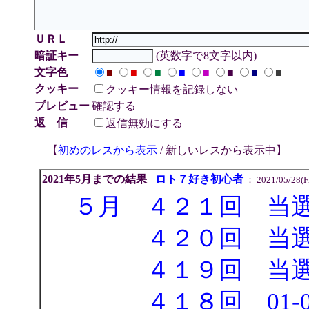
ＵＲＬ
暗証キー
(英数字で8文字以内)
文字色
■
■
■
■
■
■
■
■
クッキー
クッキー情報を記録しない
プレビュー
確認する
返 信
返信無効にする
【
初めのレスから表示
/ 新しいレスから表示中
】
2021年5月までの結果
ロト７好き初心者
： 2021/05/28(Fr
５月 ４２１回 当
４２０回 当選
４１９回 当選
４１８回 01-09-18