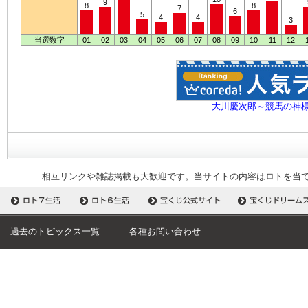
9
8
8
7
6
5
4
4
3
当選数字
01
02
03
04
05
06
07
08
09
10
11
12
大川慶次郎～競馬の神
相互リンクや雑誌掲載も大歓迎です。当サイトの内容はロトを当
過去のトピックス一覧
｜
各種お問い合わせ