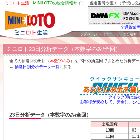
ミニロト生活
MINILOTOの総合情報サイト
当選番号や宝くじ予想に役
全通貨業
トップページ
＞
ミニロトデータ分析サ
ミニロト23日分析データ（本数字のみ/全回）
全ての抽選回の出目（
本数字のみ
）を23日の抽選回でまとめた分析デ
←
抽選日別分析データ一覧
に戻る
クイック39は当
お客様が安心して、安全に、少
23日分析データ（本数字のみ/全回）
出現回数
13回
03
11回
11 1