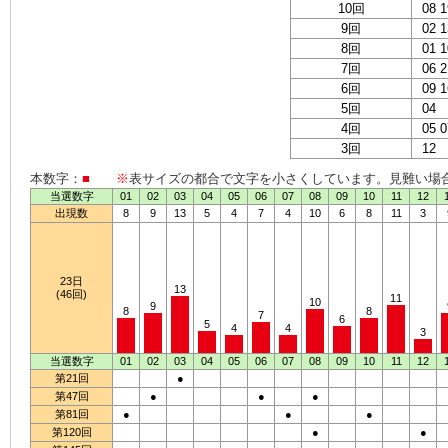
10回
08 1
9回
02 1
8回
01 1
7回
06 2
6回
09 1
5回
04
4回
05 0
3回
12
本数字：
■
※
表サイズの都合で文字を小さくしています。見難い場
当選数字
01
02
03
04
05
06
07
08
09
10
11
12
出現数
8
9
13
5
4
7
4
10
6
8
11
3
23日
13
(46回)
11
10
9
8
8
7
6
5
4
4
3
当選数字
01
02
03
04
05
06
07
08
09
10
11
12
第21回
●
第47回
●
●
●
第81回
●
●
●
第120回
●
●