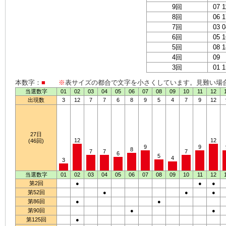
9回
07 1
8回
06 1
7回
03 0
6回
05 1
5回
08 1
4回
09
3回
01 1
本数字：
■
※
表サイズの都合で文字を小さくしています。見難い場
当選数字
01
02
03
04
05
06
07
08
09
10
11
12
出現数
3
12
7
7
6
8
9
5
4
7
9
12
27日
12
12
(46回)
9
9
8
7
7
7
6
5
4
3
当選数字
01
02
03
04
05
06
07
08
09
10
11
12
第2回
●
●
●
第52回
●
●
●
第86回
●
●
第90回
●
●
第125回
●