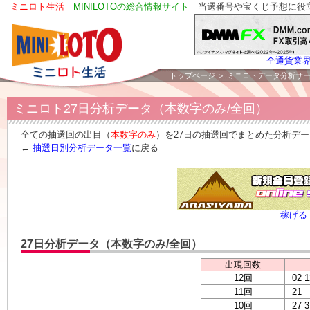
ミニロト生活
MINILOTOの総合情報サイト
当選番号や宝くじ予想に役
全通貨業
トップページ
＞
ミニロトデータ分析サ
ミニロト27日分析データ（本数字のみ/全回）
全ての抽選回の出目（
本数字のみ
）を27日の抽選回でまとめた分析デ
←
抽選日別分析データ一覧
に戻る
稼げる
27日分析データ（本数字のみ/全回）
出現回数
12回
02 1
11回
21
10回
27 3