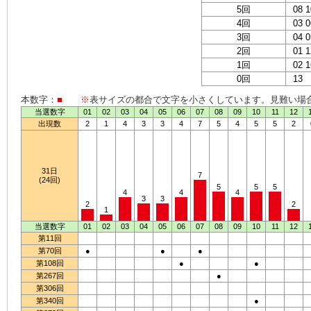
5回
08 1
4回
03 0
3回
04 0
2回
01 1
1回
02 1
0回
13
本数字：
■
※
表サイズの都合で文字を小さくしています。見難い場
当選数字
01
02
03
04
05
06
07
08
09
10
11
12
出現数
2
1
4
3
3
4
7
5
4
5
5
2
31日
7
(24回)
5
5
5
4
4
4
3
3
2
2
1
当選数字
01
02
03
04
05
06
07
08
09
10
11
12
第11回
第70回
●
●
●
第108回
●
●
第267回
●
第306回
第340回
●