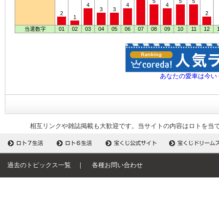
5
5
5
4
4
4
3
3
2
2
1
当選数字
01
02
03
04
05
06
07
08
09
10
11
12
あなたの愛車は今い
相互リンクや雑誌掲載も大歓迎です。当サイトの内容はロトを当
過去のトピックス一覧
｜
各種お問い合わせ