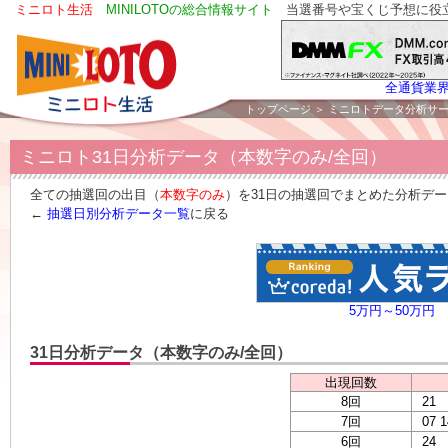
ミニロト生活
MINILOTOの総合情報サイト
当選番号や宝くじ予想に役
全通貨業
トップページ
＞
ミニロトデータ分析サ
ミニロト31日分析データ（本数字のみ/全回）
全ての抽選回の出目（
本数字のみ
）を31日の抽選回でまとめた分析デ
←
抽選日別分析データ一覧
に戻る
5万円～50万円
31日分析データ（本数字のみ/全回）
出現回数
8回
21
7回
07 1
6回
24