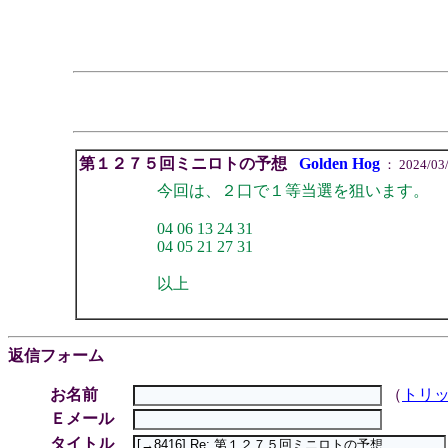
第１２７５回ミニロトの予想
Golden Hog
： 2024/03/1
今回は、２口で１等当選を狙います。
04 06 13 24 31
04 05 21 27 31
以上
返信フォーム
お名前
（
トリ
Ｅメール
タイトル