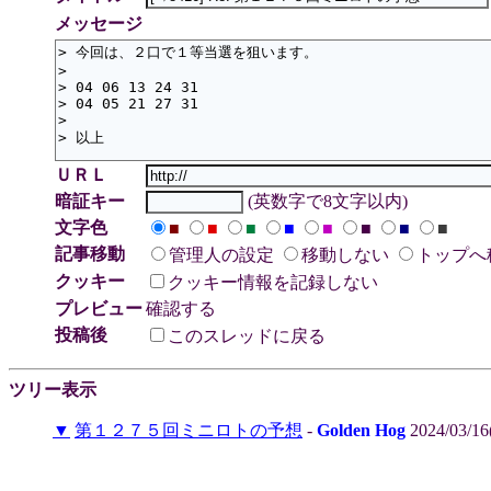
メッセージ
ＵＲＬ
暗証キー
(英数字で8文字以内)
文字色
■
■
■
■
■
■
■
■
記事移動
管理人の設定
移動しない
トップへ
クッキー
クッキー情報を記録しない
プレビュー
確認する
投稿後
このスレッドに戻る
ツリー表示
▼
第１２７５回ミニロトの予想
-
Golden Hog
2024/03/16