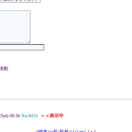
移動
(Sat) 08:36
No.8416
＜＜表示中
[
標準
/
一覧
/
新着
/
ツリー
]
[
▲
]