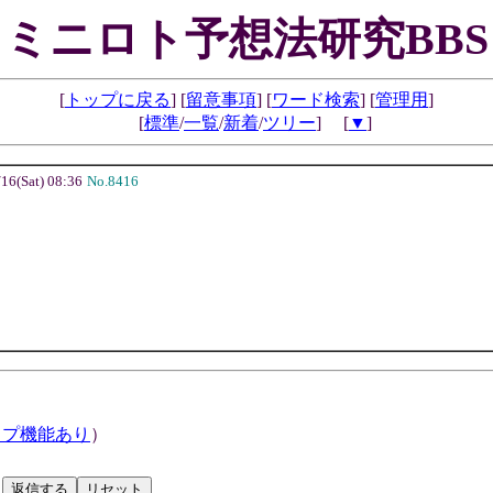
ミニロト予想法研究BBS
[
トップに戻る
] [
留意事項
] [
ワード検索
] [
管理用
]
[
標準
/
一覧
/
新着
/
ツリー
] [
▼
]
6(Sat) 08:36
No.8416
ップ機能あり
）