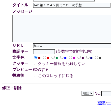
タイトル
メッセージ
ＵＲＬ
暗証キー
(英数字で8文字以内)
文字色
■
■
■
■
■
■
■
■
クッキー
クッキー情報を記録しない
プレビュー
確認する
投稿後
このスレッドに戻る
修正・削除
NO:
[
標準
/
一