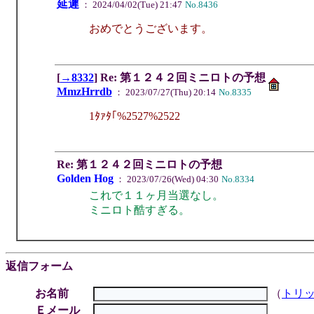
延遲
： 2024/04/02(Tue) 21:47
No.8436
おめでとうございます。
[
→8332
] Re: 第１２４２回ミニロトの予想
MmzHrrdb
： 2023/07/27(Thu) 20:14
No.8335
1ﾀｧﾀ｢%2527%2522
Re: 第１２４２回ミニロトの予想
Golden Hog
： 2023/07/26(Wed) 04:30
No.8334
これで１１ヶ月当選なし。
ミニロト酷すぎる。
返信フォーム
お名前
（
トリ
Ｅメール