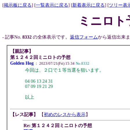
[
掲示板に戻る
] [
一覧表示に戻る
] [
新着表示に戻る
] [
ツリー表
ミニロト
- 記事No.
8332
の全体表示です。
返信フォーム
から返信出来ま
【親記事】
第１２４２回ミニロトの予想
Golden Hog
： 2023/07/21(Fri) 15:34
No.8332
今回は、２口で１等当選を狙います。
04 06 13 24 31
07 09 19 21 29
以上
【レス記事】
【
初めのレスから表示
】
Re: 第１２４２回ミニロトの予想