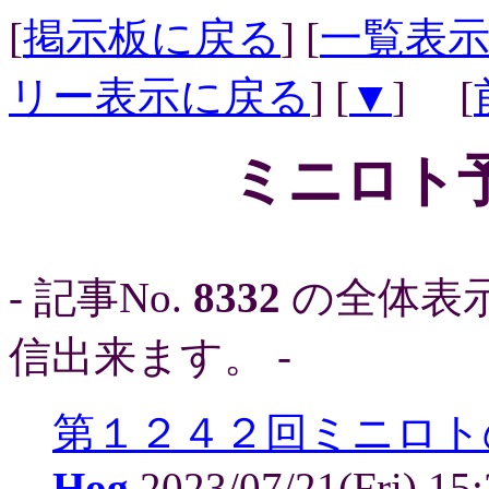
[
掲示板に戻る
] [
一覧表
リー表示に戻る
] [
▼
] [
ミニロト予
- 記事No.
8332
の全体表
信出来ます。 -
第１２４２回ミニロト
Hog
2023/07/21(Fri) 15