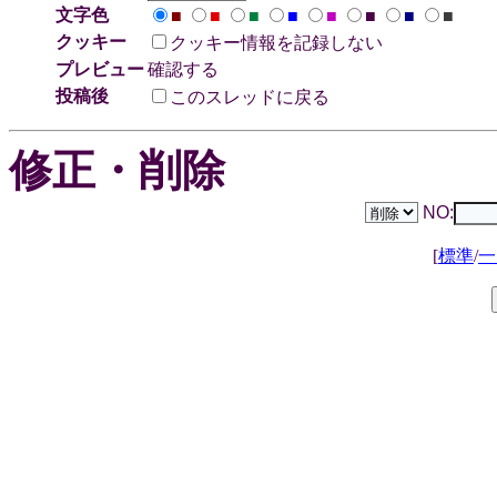
文字色
■
■
■
■
■
■
■
■
クッキー
クッキー情報を記録しない
プレビュー
確認する
投稿後
このスレッドに戻る
修正・削除
NO:
[
標準
/
一