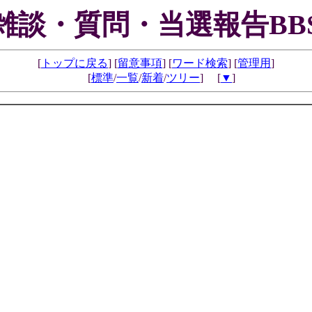
雑談・質問・当選報告BB
[
トップに戻る
] [
留意事項
] [
ワード検索
] [
管理用
]
[
標準
/
一覧
/
新着
/
ツリー
] [
▼
]