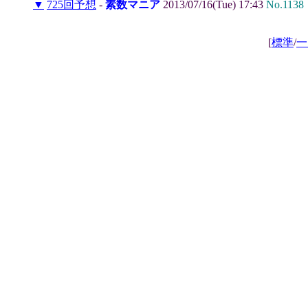
▼
725回予想
-
素数マニア
2013/07/16(Tue) 17:43
No.1138
[
標準
/
一