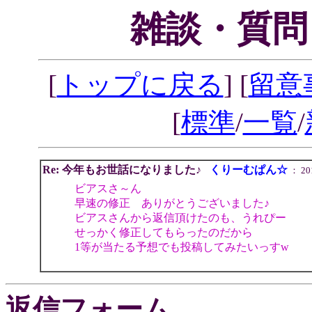
雑談・質問
[
トップに戻る
] [
留意
[
標準
/
一覧
/
Re: 今年もお世話になりました♪
くりーむぱん☆
： 201
ビアスさ～ん
早速の修正 ありがとうございました♪
ビアスさんから返信頂けたのも、うれぴー
せっかく修正してもらったのだから
1等が当たる予想でも投稿してみたいっすw
返信フォーム