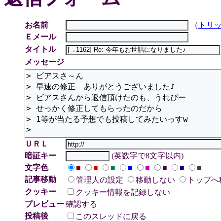
お名前
（
トリ
Ｅメール
タイトル
メッセージ
ＵＲＬ
暗証キー
(英数字で8文字以内)
文字色
■
■
■
■
■
■
■
■
記事移動
管理人の設定
移動しない
トップへ
クッキー
クッキー情報を記録しない
プレビュー
確認する
投稿後
このスレッドに戻る