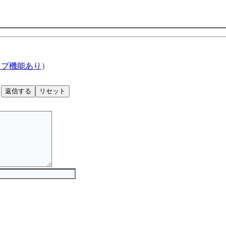
ップ機能あり
）