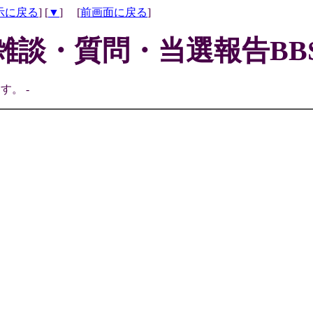
示に戻る
] [
▼
] [
前画面に戻る
]
雑談・質問・当選報告BB
す。 -