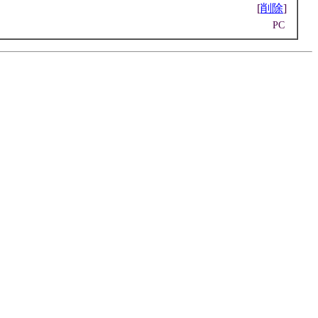
[
削除
]
PC