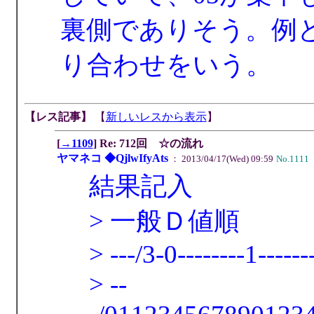
裏側でありそう。例と
り合わせをいう。
【レス記事】
【
新しいレスから表示
】
[
→1109
] Re: 712回 ☆の流れ
ヤマネコ ◆QjlwIfyAts
： 2013/04/17(Wed) 09:59
No.1111
結果記入
> 一般Ｄ値順
> ---/3-0--------1------
> --