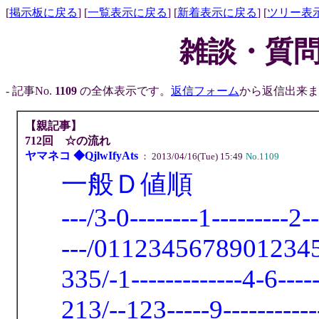
[
掲示板に戻る
] [
一覧表示に戻る
] [
新着表示に戻る
] [
ツリー表
雑談・質問
- 記事No.
1109
の全体表示です。
返信フォーム
から返信出来ます
【親記事】
712回 ☆の流れ
ヤマネコ ◆QjlwIfyAts
： 2013/04/16(Tue) 15:49
No.1109
一般Ｄ値順
---/3-0--------1---------2--
---/0112345678901234
335/-1-------------4-6----
213/--123-----9----------