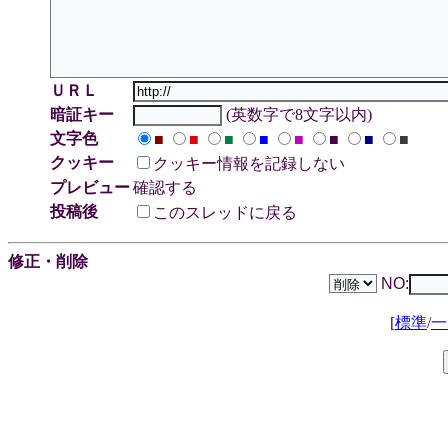
ＵＲＬ
暗証キー
(英数字で8文字以内)
文字色
■
■
■
■
■
■
■
■
クッキー
クッキー情報を記録しない
プレビュー
確認する
投稿後
このスレッドに戻る
修正・削除
NO:
[
標準
/
一