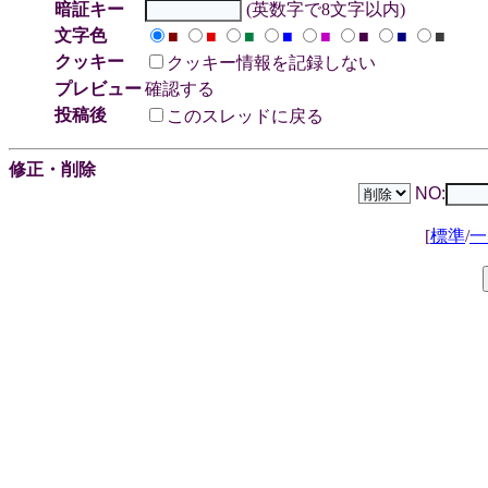
暗証キー
(英数字で8文字以内)
文字色
■
■
■
■
■
■
■
■
クッキー
クッキー情報を記録しない
プレビュー
確認する
投稿後
このスレッドに戻る
修正・削除
NO:
[
標準
/
一