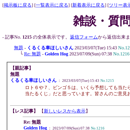
[
掲示板に戻る
] [
一覧表示に戻る
] [
新着表示に戻る
] [
ツリー表
雑談・質問
- 記事No.
1215
の全体表示です。
返信フォーム
から返信出来ま
無題
-
くるくる車ほしいさん
2023/03/07(Tue) 15:43
No.12
└
Re: 無題
-
Golden Hog
2023/07/09(Sun) 07:38
No.1216
【親記事】
無題
くるくる車ほしいさん
： 2023/03/07(Tue) 15:43
No.1215
ロト６や７、ビンゴ５は、いくら予想しても当た
当たるくじ」だと思っています。皆さんのご意見
【レス記事】
【
新しいレスから表示
】
Re: 無題
Golden Hog
： 2023/07/09(Sun) 07:38
No.1216