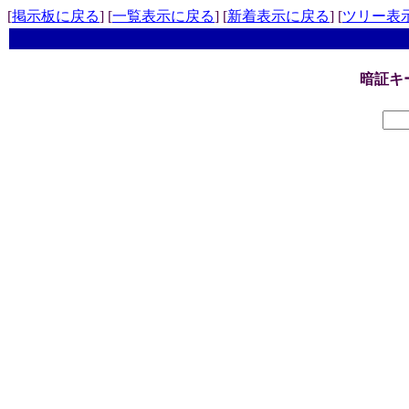
[
掲示板に戻る
] [
一覧表示に戻る
] [
新着表示に戻る
] [
ツリー表
暗証キ