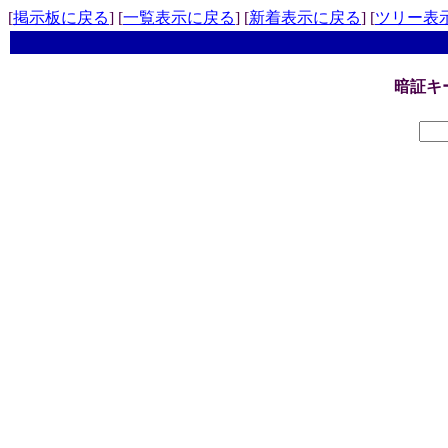
[
掲示板に戻る
] [
一覧表示に戻る
] [
新着表示に戻る
] [
ツリー表
暗証キ