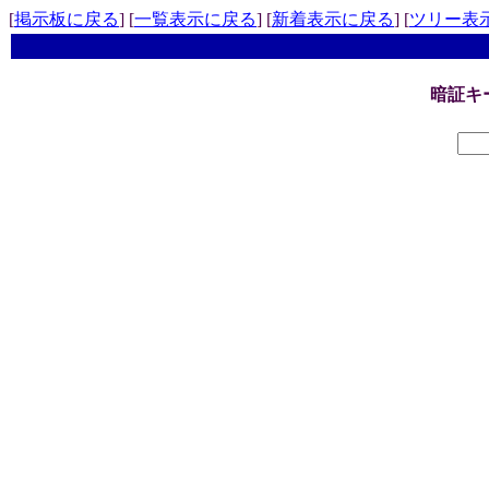
[
掲示板に戻る
] [
一覧表示に戻る
] [
新着表示に戻る
] [
ツリー表
暗証キ