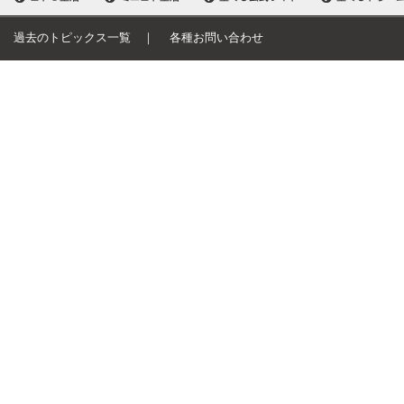
過去のトピックス一覧
｜
各種お問い合わせ