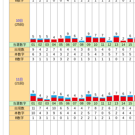
B数字
1
2
1
0
0
4
1
2
2
1
1
2
2
0
1
10日
(25回)
9
9
9
7
7
6
6
5
5
5
5
4
2
2
2
当選数字
01
02
03
04
05
06
07
08
09
10
11
12
13
14
15
出現数
9
4
2
7
6
4
4
3
8
5
4
6
7
6
7
本数字
6
3
1
4
3
2
4
2
5
4
3
5
7
5
5
B数字
3
1
1
3
3
2
0
1
3
1
1
1
0
1
2
11日
(21回)
9
8
7
7
7
6
6
6
5
4
4
4
4
3
2
当選数字
01
02
03
04
05
06
07
08
09
10
11
12
13
14
15
出現数
11
7
4
10
6
5
4
4
7
8
2
6
2
8
4
本数字
10
4
3
9
6
4
4
2
5
7
0
5
2
4
4
B数字
1
3
1
1
0
1
0
2
2
1
2
1
0
4
0