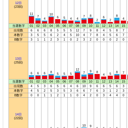
12日
(23回)
11
10
8
8
7
7
6
6
5
4
4
4
4
2
2
当選数字
01
02
03
04
05
06
07
08
09
10
11
12
13
14
15
出現数
6
6
6
8
5
5
5
12
7
9
8
4
5
8
7
本数字
3
5
5
6
2
4
5
10
4
7
8
4
5
6
7
B数字
3
1
1
2
3
1
0
2
3
2
0
0
0
2
0
13日
(25回)
12
9
8
8
8
7
7
6
6
6
5
5
5
5
4
当選数字
01
02
03
04
05
06
07
08
09
10
11
12
13
14
15
出現数
4
5
3
6
5
6
4
6
10
9
6
6
5
6
3
本数字
4
5
2
5
3
5
3
6
6
7
6
3
1
2
3
B数字
0
0
1
1
2
1
1
0
4
2
0
3
4
4
0
14日
(22回)
10
9