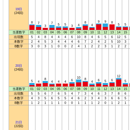
19日
(24回)
9
9
8
8
8
7
7
5
5
5
5
4
4
3
3
当選数字
01
02
03
04
05
06
07
08
09
10
11
12
13
14
15
出現数
5
4
8
4
4
4
6
10
8
4
6
5
6
12
5
本数字
2
4
5
3
4
4
4
6
7
2
4
2
5
10
3
B数字
3
0
3
1
0
0
2
4
1
2
2
3
1
2
2
20日
(24回)
12
10
8
8
6
6
6
5
5
5
4
4
4
4
4
当選数字
01
02
03
04
05
06
07
08
09
10
11
12
13
14
15
出現数
5
5
6
7
6
5
4
7
3
4
6
3
7
8
6
本数字
4
3
5
6
5
5
4
6
2
3
4
3
6
6
5
B数字
1
2
1
1
1
0
0
1
1
1
2
0
1
2
1
21日
(22回)